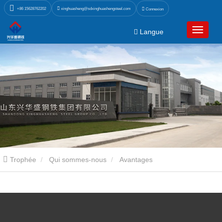
xinghuasheng@sdxinghuashengsteel.com
+86 15628762202
Connexion
Langue
Trophée
Qui sommes-nous
Avantages