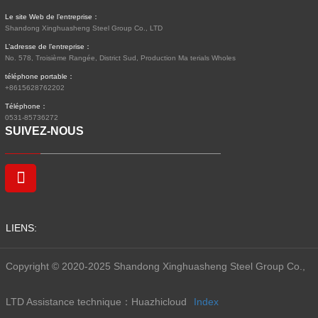
Le site Web de l’entreprise：
Shandong Xinghuasheng Steel Group Co., LTD
L’adresse de l’entreprise：
No. 578, Troisième Rangée, District Sud, Production Ma terials Wholes
téléphone portable：
+8615628762202
Téléphone：
0531-85736272
SUIVEZ-NOUS
LIENS:
Copyright © 2020-2025 Shandong Xinghuasheng Steel Group Co.,
LTD
Assistance technique：Huazhicloud
Index