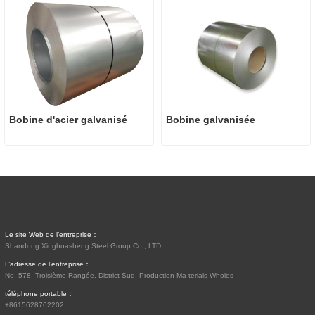
Bobine d'acier galvanisé
Bobine galvanisée
Le site Web de l’entreprise：
Shandong Xinghuasheng Steel Group Co., LTD
L’adresse de l’entreprise：
No. 578, Troisième Rangée, District Sud, Production Ma terials Wholes
téléphone portable：
+8615628762202