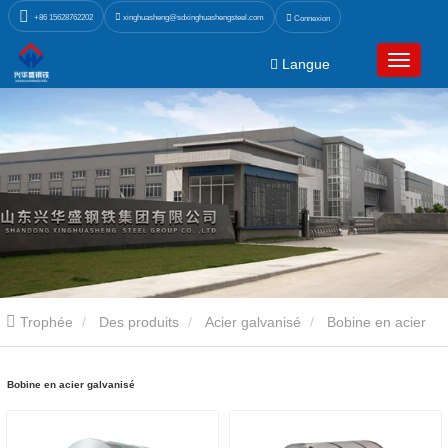
xinghuasheng@sdxinghuashengsteel.com
+86 15628762202
Connexion
Langue
Trophée
Des produits
Acier galvanisé
Bobine en acier
galvanisé
Bobine en acier galvanisé