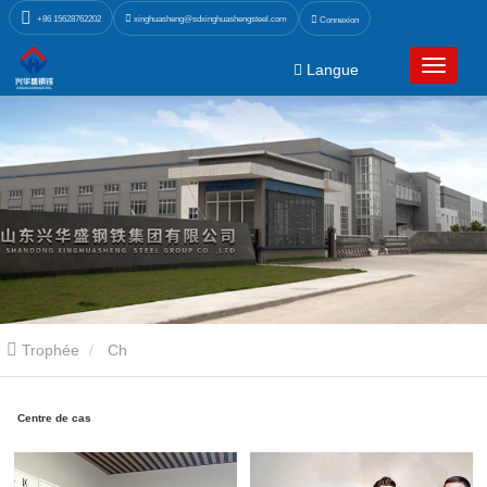
xinghuasheng@sdxinghuashengsteel.com
+86 15628762202
Connexion
Langue
Trophée
Ch
Centre de cas