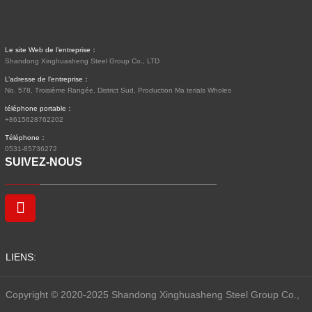
Le site Web de l’entreprise：
Shandong Xinghuasheng Steel Group Co., LTD
L’adresse de l’entreprise：
No. 578, Troisième Rangée, District Sud, Production Ma terials Wholes
téléphone portable：
+8615628762202
Téléphone：
0531-85736272
SUIVEZ-NOUS
LIENS:
Copyright © 2020-2025 Shandong Xinghuasheng Steel Group Co.,