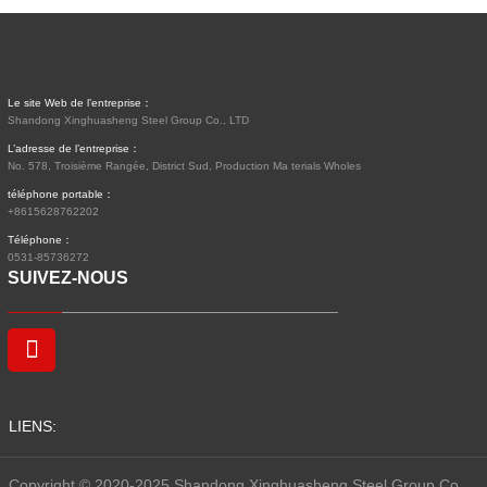
Le site Web de l’entreprise：
Shandong Xinghuasheng Steel Group Co., LTD
L’adresse de l’entreprise：
No. 578, Troisième Rangée, District Sud, Production Ma terials Wholes
téléphone portable：
+8615628762202
Téléphone：
0531-85736272
SUIVEZ-NOUS
LIENS:
Copyright © 2020-2025 Shandong Xinghuasheng Steel Group Co.,