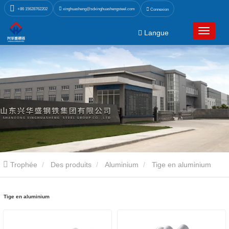
xinghuasheng@sdxinghuashengsteel.com
+86 15628762202
Connexion
Langue
Trophée
Des produits
Aluminium
Tige en aluminium
Tige en aluminium