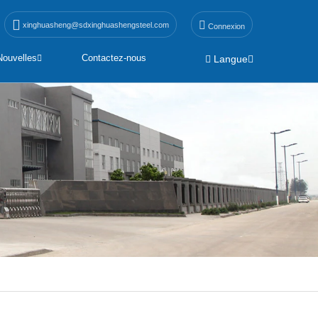
xinghuasheng@sdxinghuashengsteel.com
Connexion
Nouvelles
Contactez-nous
Langue