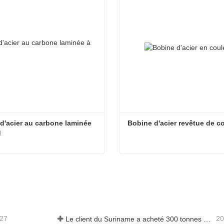
d'acier au carbone laminée 
Bobine d'acier revêtue de c
d
Bobine d'acier au carbone laminée à chaud
Bobine d'acier revêtue de c
acter maintenant
Contacter maintenant
-27
20
Le client du Suriname a acheté 300 tonnes de barres d'armature