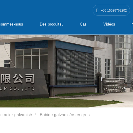
+86 15628762202
 sommes-nous
Des produits
Cas
Vidéos
n acier galvanisé
Bobine galvanisée en gros