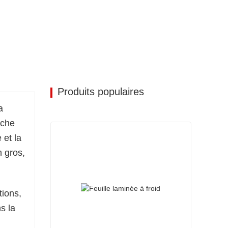
 en acier pour une solution fiable et durable
 construction et industriels.
Produits populaires
a
uche
 et la
n gros,
tions,
s la