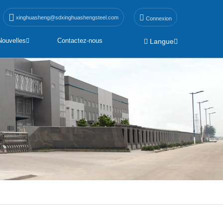
xinghuasheng@sdxinghuashengsteel.com
Connexion
Nouvelles
Contactez-nous
Langue