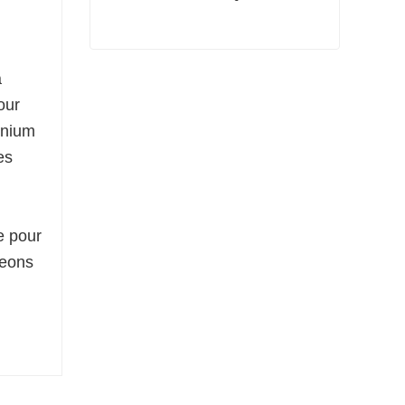
Tôle laminée à froid Q345
a
Contacter maintenant
our
inium
es
e pour
geons