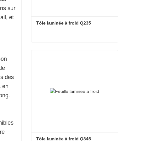
ons sur
il, et
Tôle laminée à froid Q235
Tôle laminée à froid Q235
bon
Contacter maintenant
 de
ns des
s en
long.
nibles
re
Tôle laminée à froid Q345