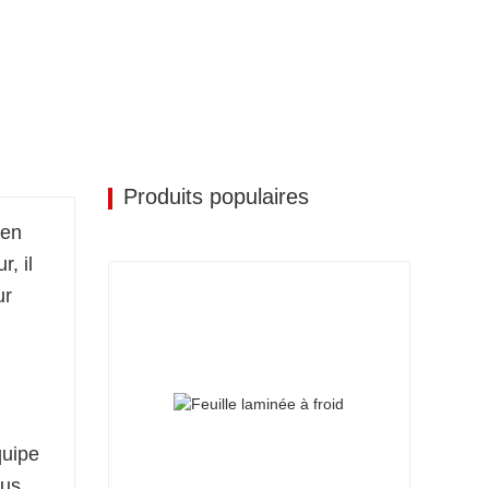
Produits populaires
 en
, il
ur
quipe
ous