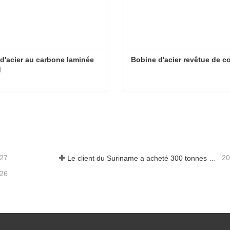
d'acier au carbone laminée 
Bobine d'acier revêtue de c
d
Bobine d'acier au carbone laminée à chaud
Bobine d'acier revêtue de c
acter maintenant
Contacter maintenant
-27
20
Le client du Suriname a acheté 300 tonnes de barres d'armature
-26