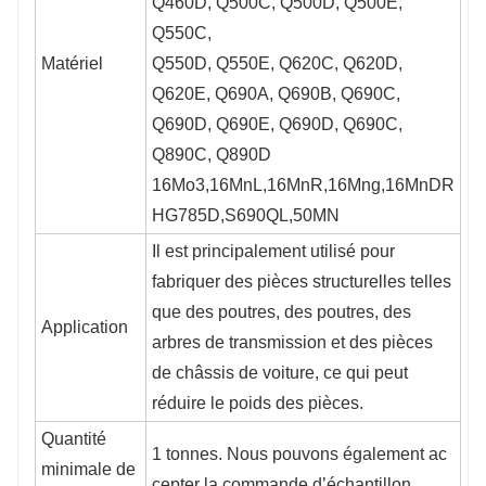
Q460D, Q500C, Q500D, Q500E,
Q550C,
Matériel
Q550D, Q550E, Q620C, Q620D,
Q620E, Q690A, Q690B, Q690C,
Q690D, Q690E, Q690D, Q690C,
Q890C, Q890D
16Mo3,16MnL,16MnR,16Mng,16MnDR
HG785D,S690QL,50MN
Il est principalement utilisé pour
fabriquer des pièces structurelles telles
que des poutres, des poutres, des
Application
arbres de transmission et des pièces
de châssis de voiture, ce qui peut
réduire le poids des pièces.
Quantité
1 tonnes. Nous pouvons également ac
minimale de
cepter la commande d’échantillon.