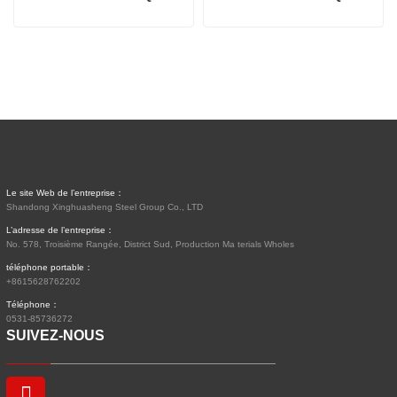
Le site Web de l’entreprise：
Shandong Xinghuasheng Steel Group Co., LTD
L’adresse de l’entreprise：
No. 578, Troisième Rangée, District Sud, Production Ma terials Wholes
téléphone portable：
+8615628762202
Téléphone：
0531-85736272
SUIVEZ-NOUS