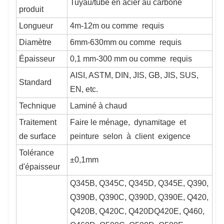
Tuyau/tube en acier au carbone
produit
Longueur
4m-12m ou comme
requis
Diamètre
6mm-630mm ou comme
requis
Épaisseur
0,1 mm-300 mm ou comme
requis
AISI, ASTM, DIN, JIS, GB, JIS, SUS,
Standard
EN, etc.
Technique
Laminé à chaud
Traitement
Faire le ménage,
dynamitage
et
de surface
peinture
selon
à
client
exigence
Tolérance
±0,1mm
d'épaisseur
Q345B, Q345C, Q345D, Q345E, Q390,
Q390B, Q390C, Q390D, Q390E, Q420,
Q420B, Q420C, Q420DQ420E, Q460,