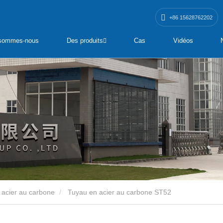
+86 15628762202
 sommes-nous
Des produits
Cas
Vidéos
 acier au carbone
Tuyau en acier au carbone ST52