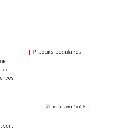
Produits populaires
one
n de
gences
t sont