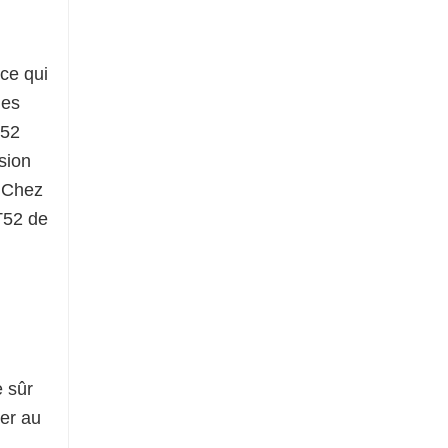
ce qui
des
T52
osion
. Chez
T52 de
 sûr
ier au