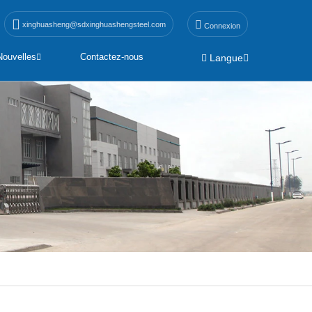
xinghuasheng@sdxinghuashengsteel.com
Connexion
Nouvelles
Contactez-nous
Langue