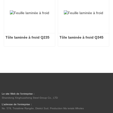
Tôle laminée à froid Q235
Tôle laminée à froid Q345
Le site Web de l’entreprise：
Shandong Xinghuasheng Steel Group Co., LTD
L’adresse de l’entreprise：
No. 578, Troisième Rangée, District Sud, Production Ma terials Wholes