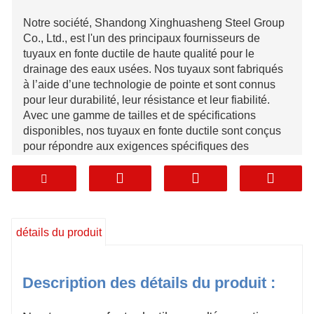
Notre société, Shandong Xinghuasheng Steel Group
Co., Ltd., est l'un des principaux fournisseurs de
tuyaux en fonte ductile de haute qualité pour le
drainage des eaux usées. Nos tuyaux sont fabriqués
à l’aide d’une technologie de pointe et sont connus
pour leur durabilité, leur résistance et leur fiabilité.
Avec une gamme de tailles et de spécifications
disponibles, nos tuyaux en fonte ductile sont conçus
pour répondre aux exigences spécifiques des
systèmes de drainage des eaux usées.
Shandong Xinghuasheng Steel Group Co., LTD
Tél :
+86 15628762202
détails du produit
Téléphone/WhatsApp :
+86 15628762202
E-mail:
Description des détails du produit :
xinghuasheng@sdxinghuashengsteel.com