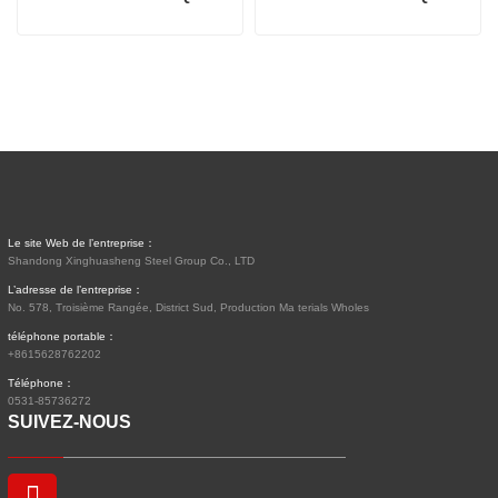
Le site Web de l’entreprise：
Shandong Xinghuasheng Steel Group Co., LTD
L’adresse de l’entreprise：
No. 578, Troisième Rangée, District Sud, Production Ma terials Wholes
téléphone portable：
+8615628762202
Téléphone：
0531-85736272
SUIVEZ-NOUS