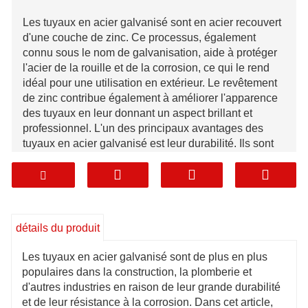
Les tuyaux en acier galvanisé sont en acier recouvert
d'une couche de zinc. Ce processus, également
connu sous le nom de galvanisation, aide à protéger
l'acier de la rouille et de la corrosion, ce qui le rend
idéal pour une utilisation en extérieur. Le revêtement
de zinc contribue également à améliorer l'apparence
des tuyaux en leur donnant un aspect brillant et
professionnel. L'un des principaux avantages des
tuyaux en acier galvanisé est leur durabilité. Ils sont
résistants à la rouille et peuvent durer de nombreuses
années avec peu d'entretien. Cela en fait un choix
idéal pour une utilisation dans des environnements
difficiles, tels que des installations industrielles ou
des chantiers de construction extérieurs. Ils sont
détails du produit
également plus durables que d'autres types de
tuyaux, tels que le PVC ou le cuivre, qui peuvent être
Les tuyaux en acier galvanisé sont de plus en plus
sujets aux fissures et aux fuites au fil du temps.
populaires dans la construction, la plomberie et
Un autre avantage des tuyaux en acier galvanisé est
d'autres industries en raison de leur grande durabilité
leur résistance à la corrosion. En raison de leur
et de leur résistance à la corrosion. Dans cet article,