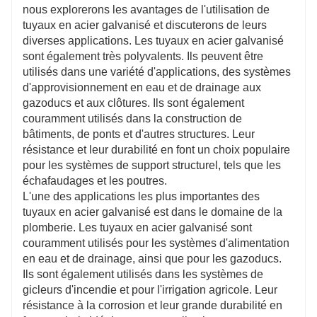
revêtement en zinc, ces tuyaux sont très résistants à
nous explorerons les avantages de l'utilisation de
la corrosion de l'eau, des produits chimiques et
tuyaux en acier galvanisé et discuterons de leurs
d'autres éléments. Cela les rend idéaux pour une
diverses applications. Les tuyaux en acier galvanisé
utilisation en plomberie, où ils peuvent être exposés à
sont également très polyvalents. Ils peuvent être
une large gamme de produits chimiques et de
utilisés dans une variété d'applications, des systèmes
substances.
d'approvisionnement en eau et de drainage aux
gazoducs et aux clôtures. Ils sont également
couramment utilisés dans la construction de
bâtiments, de ponts et d'autres structures. Leur
résistance et leur durabilité en font un choix populaire
pour les systèmes de support structurel, tels que les
échafaudages et les poutres.
L'une des applications les plus importantes des
tuyaux en acier galvanisé est dans le domaine de la
plomberie. Les tuyaux en acier galvanisé sont
couramment utilisés pour les systèmes d'alimentation
en eau et de drainage, ainsi que pour les gazoducs.
Ils sont également utilisés dans les systèmes de
gicleurs d'incendie et pour l'irrigation agricole. Leur
résistance à la corrosion et leur grande durabilité en