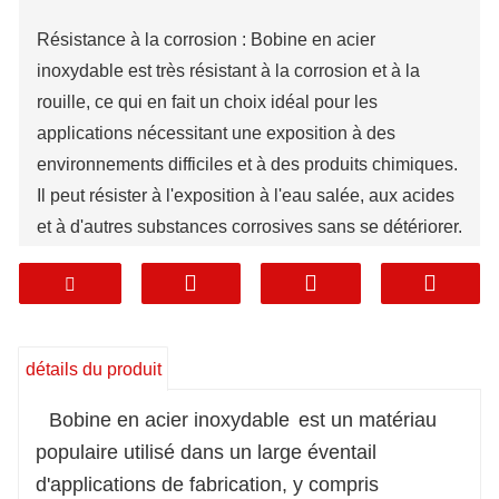
Résistance à la corrosion : Bobine en acier
inoxydable est très résistant à la corrosion et à la
rouille, ce qui en fait un choix idéal pour les
applications nécessitant une exposition à des
environnements difficiles et à des produits chimiques.
Il peut résister à l'exposition à l'eau salée, aux acides
et à d'autres substances corrosives sans se détériorer.
Durabilité : bobine en acier inoxydable est un
matériau durable qui peut durer de nombreuses
années sans avoir besoin d'être remplacé. Il est
résistant à l'usure, ce qui en fait une option rentable
détails du produit
pour les applications de fabrication.
Force : Bobine en acier inoxydable est un matériau
Bobine en acier inoxydable
est un matériau
solide qui peut supporter de lourdes charges et des
populaire utilisé dans un large éventail
pressions élevées. Il est couramment utilisé dans les
d'applications de fabrication, y compris