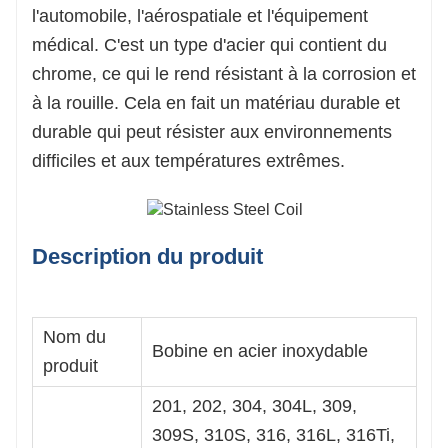
applications de fabrication qui nécessitent une
l'automobile, l'aérospatiale et l'équipement
résistance et une durabilité élevées.
médical. C'est un type d'acier qui contient du
Hygiène : Bobine en acier inoxydable est facile à
chrome, ce qui le rend résistant à la corrosion et
nettoyer et à entretenir, ce qui en fait un choix
à la rouille. Cela en fait un matériau durable et
populaire pour la transformation des aliments et les
durable qui peut résister aux environnements
équipements médicaux. Il est également résistant aux
difficiles et aux températures extrêmes.
bactéries et autres micro-organismes nocifs, ce qui en
fait un choix hygiénique pour ces applications.
Esthétique : bobine en acier inoxydable a une
Description du produit
apparence élégante et moderne qui peut améliorer la
conception des produits et équipements de
fabrication. Il est disponible dans une variété de
Nom du
finitions et de textures, permettant une
Bobine en acier inoxydable
produit
personnalisation et une flexibilité de conception.
201, 202, 304, 304L, 309,
309S, 310S, 316, 316L, 316Ti,