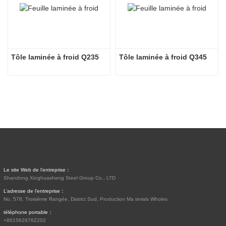
Tôle laminée à froid Q235
Tôle laminée à froid Q345
Le site Web de l’entreprise：
Shandong Xinghuasheng Steel Group Co., LTD
L’adresse de l’entreprise：
No. 578, Troisième Rangée, District Sud, Production Ma terials Wholes
téléphone portable：
+8615628762202