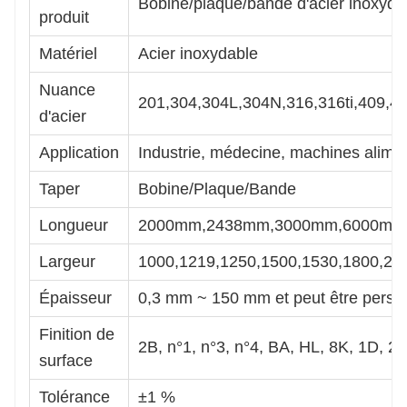
Bobine/plaque/bande d'acier inoxyda
produit
Matériel
Acier inoxydable
Nuance
201,304,304L,304N,316,316ti,409,4
d'acier
Application
Industrie, médecine, machines alime
Taper
Bobine/Plaque/Bande
Longueur
2000mm,2438mm,3000mm,6000mm et 
Largeur
1000,1219,1250,1500,1530,1800,200
Épaisseur
0,3 mm ~ 150 mm et peut être perso
Finition de
2B, n°1, n°3, n°4, BA, HL, 8K, 1D, 2
surface
Tolérance
±1 %