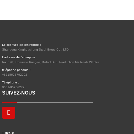
Le site Web de l’entreprise：
Shandong Xinghuasheng Steel Group Co., LTD
L’adresse de l’entreprise：
No. 578, Troisième Rangée, District Sud, Production Ma terials Wholes
téléphone portable：
+8615628762202
Téléphone：
0531-85736272
SUIVEZ-NOUS
LIENS: