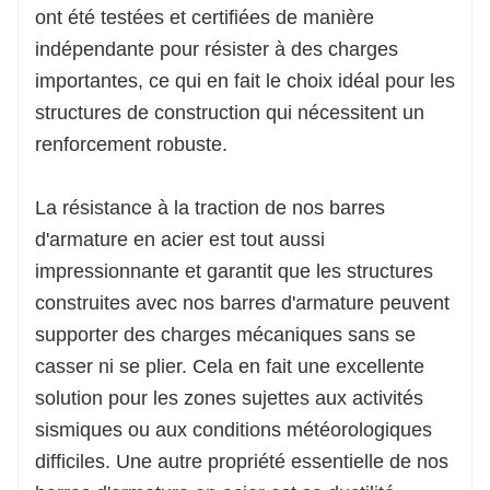
ont été testées et certifiées de manière
Finition de surface : filetage à vis, revêtement
indépendante pour résister à des charges
époxy, revêtement galvanisé ;
Matériau : HRB335, HRB400, HRB500, JIS
importantes, ce qui en fait le choix idéal pour les
SD390, SD490, SD400 ;
structures de construction qui nécessitent un
GR300,420,520 ;
renforcement robuste.
ASTM A615 GR60 ;
BS4449
La résistance à la traction de nos barres
GR460, GR500 ;
d'armature en acier est tout aussi
Temps d'expédition : Dans les 7-15 jours
ouvrables après réception du dépôt ou L/C
impressionnante et garantit que les structures
construites avec nos barres d'armature peuvent
supporter des charges mécaniques sans se
casser ni se plier. Cela en fait une excellente
solution pour les zones sujettes aux activités
sismiques ou aux conditions météorologiques
difficiles. Une autre propriété essentielle de nos