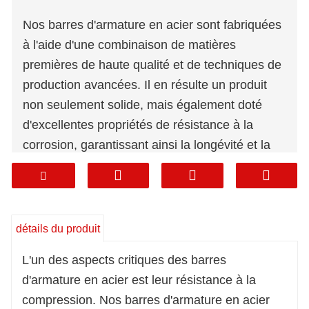
Nos barres d'armature en acier sont fabriquées
à l'aide d'une combinaison de matières
premières de haute qualité et de techniques de
production avancées. Il en résulte un produit
non seulement solide, mais également doté
d'excellentes propriétés de résistance à la
corrosion, garantissant ainsi la longévité et la
durabilité des projets de construction. Nos
barres d'armature en acier sont disponibles en
différentes tailles, longueurs et diamètres pour
répondre aux différentes spécifications de
détails du produit
projet. Que vous construisiez des ponts, des
L'un des aspects critiques des barres
autoroutes ou des immeubles de grande
d'armature en acier est leur résistance à la
hauteur, nos barres d'armature en acier offrent
compression. Nos barres d'armature en acier
la solution idéale pour toute application.