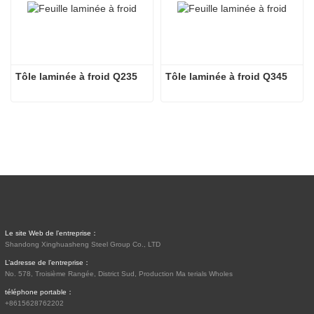
Tôle laminée à froid Q235
Tôle laminée à froid Q345
Le site Web de l’entreprise：
Shandong Xinghuasheng Steel Group Co., LTD
L’adresse de l’entreprise：
No. 578, Troisième Rangée, District Sud, Production Ma terials Wholes
téléphone portable：
+8615628762202