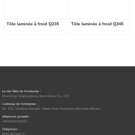
Tôle laminée à froid Q235
Tôle laminée à froid Q345
Le site Web de l’entreprise：
Shandong Xinghuasheng Steel Group Co., LTD
L’adresse de l’entreprise：
No. 578, Troisième Rangée, District Sud, Production Ma terials Wholes
téléphone portable：
+8615628762202
Téléphone：
0531-85736272