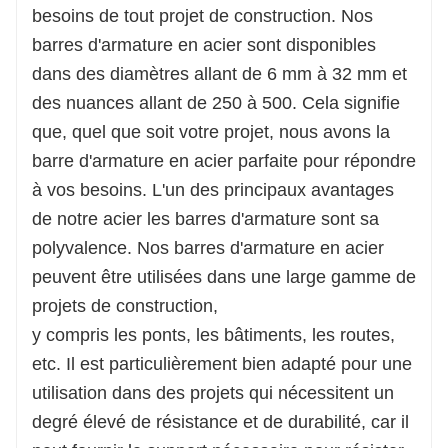
besoins de tout projet de construction. Nos
d'acier de première qualité soigneusement
barres d'armature en acier sont disponibles
sélectionné pour sa solidité, son intégrité et sa
dans des diamètres allant de 6 mm à 32 mm et
résistance à l'usure.
des nuances allant de 250 à 500. Cela signifie
que, quel que soit votre projet, nous avons la
Finition de surface : filetage à vis, revêtement
barre d'armature en acier parfaite pour répondre
époxy, revêtement galvanisé ;
Matériau : HRB335, HRB400, HRB500, JIS
à vos besoins. L'un des principaux avantages
SD390, SD490, SD400 ;
de notre acier les barres d'armature sont sa
GR300,420,520 ;
polyvalence. Nos barres d'armature en acier
ASTM A615 GR60 ;
peuvent être utilisées dans une large gamme de
BS4449
projets de construction,
GR460, GR500 ;
y compris les ponts, les bâtiments, les routes,
Temps d'expédition : Dans les 7-15 jours
ouvrables après réception du dépôt ou L/C
etc. Il est particulièrement bien adapté pour une
utilisation dans des projets qui nécessitent un
degré élevé de résistance et de durabilité, car il