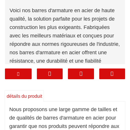
Voici nos barres d'armature en acier de haute
qualité, la solution parfaite pour les projets de
construction les plus exigeants. Fabriquées
avec les meilleurs matériaux et conçues pour
répondre aux normes rigoureuses de l'industrie,
nos barres d'armature en acier offrent une
résistance, une durabilité et une fiabilité
inégalées.
Au cœur de nos barres d'armature en acier se
trouve un engagement envers la qualité. Nous
détails du produit
n'utilisons que les meilleurs matériaux pour
Nous proposons une large gamme de tailles et
nous assurer que chaque produit que nous
de qualités de barres d'armature en acier pour
fabriquons est conçu pour durer. Nos barres
garantir que nos produits peuvent répondre aux
d'armature en acier sont fabriquées à partir