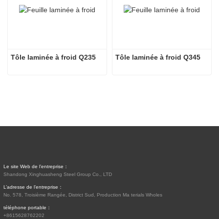
Tôle laminée à froid Q235
Tôle laminée à froid Q345
Le site Web de l’entreprise：
Shandong Xinghuasheng Steel Group Co., LTD
L’adresse de l’entreprise：
No. 578, Troisième Rangée, District Sud, Production Ma terials Wholes
téléphone portable：
+8615628762202