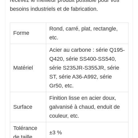
recevez le meilleur produit possible pour vos
besoins industriels et de fabrication.
Rond, carré, plat, rectangle,
Forme
etc.
Acier au carbone : série Q195-
Q420, série SS400-SS540,
Matériel
série S235JR-S355JR, série
ST, série A36-A992, série
Gr50, etc.
Finition lisse en acier doux,
Surface
galvanisé à chaud, enduit de
couleur, etc.
Tolérance
±3 %
de taille