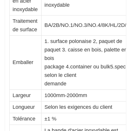
en acier
inoxydable
inoxydable
Traitement
BA/2B/NO.1/NO.3/NO.4/8K/HL/2D/1
de surface
1. surface polonaise 2, paquet de
paquet 3. caisse en bois, palette en
bois
Emballer
package 4.container ou bulk5.special
selon le client
demande
Largeur
1000mm-2000mm
Longueur
Selon les exigences du client
Tolérance
±1 %
La bande d'acier inoxydable est