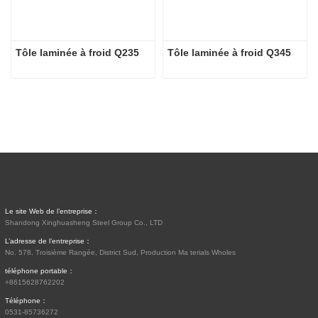
Tôle laminée à froid Q235
Tôle laminée à froid Q345
Le site Web de l’entreprise：
Shandong Xinghuasheng Steel Group Co., LTD
L’adresse de l’entreprise：
No. 578, Troisième Rangée, District Sud, Production Ma terials Wholes
téléphone portable：
+8615628762202
Téléphone：
0531-85736272